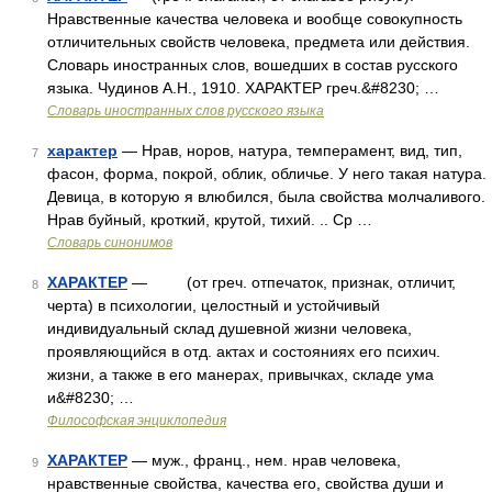
Нравственные качества человека и вообще совокупность
отличительных свойств человека, предмета или действия.
Словарь иностранных слов, вошедших в состав русского
языка. Чудинов А.Н., 1910. ХАРАКТЕР греч.&#8230; …
Словарь иностранных слов русского языка
характер
— Нрав, норов, натура, темперамент, вид, тип,
7
фасон, форма, покрой, облик, обличье. У него такая натура.
Девица, в которую я влюбился, была свойства молчаливого.
Нрав буйный, кроткий, крутой, тихий. .. Ср …
Словарь синонимов
ХАРАКТЕР
— (от греч. отпечаток, признак, отличит,
8
черта) в психологии, целостный и устойчивый
индивидуальный склад душевной жизни человека,
проявляющийся в отд. актах и состояниях его психич.
жизни, а также в его манерах, привычках, складе ума
и&#8230; …
Философская энциклопедия
ХАРАКТЕР
— муж., франц., нем. нрав человека,
9
нравственные свойства, качества его, свойства души и