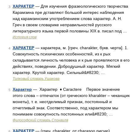
ХАРАКТЕР
— Для изучения фразеологического творчества
3
Карамзина пре дставляют большой интерес наблюдения
над карамзинским употреблением слова характер. А. Н.
Греч в своем словарике неправильностей русского
литературного языка первой половины XIX в. писал под …
История слов
ХАРАКТЕР
— характера, м. [греч. charakter, букв. черта]. 1.
4
Совокупность психических особенностей, из к рых
складывается личность человека и к рые проявляются в его
действиях, поведении. Добродушный характер. Мягкий
характер. Крутой характер. Сильный&#8230; …
Толковый словарь Ушакова
Характер
— Характер ♦ Caractere Первое значение
5
этого слова – отпечаток (от греческого kharakter – чеканщик
монеты), т. е. неотделимый признак, постоянный и
отчетливый знак. Соответственно, под характером мы
понимаем совокупность постоянных или&#8230; …
Философский словарь Спонвиля
ХАРАКТЕР
— (греч. charakter, от charasoo рисую).
6