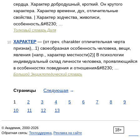
сердца. Характер добродушный, кроткий. Он крутого
характера. Характер времени, дух, отличительные
свойства. | Характер зодчества, живописи,
особенность,&#8230; …
Толковый словарь Даля
ХАРАКТЕР
— (от греч. charakter отличительная черта
10
признак),..1) своеобразная особенность человека, вещи,
явления (напр., характер местности)2)] В психологии
индивидуальный склад личности человека, проявляющийся
в особенностях поведения и отношения&#8230; …
Большой Энциклопедический словарь
Страницы
Следующая
→
1
2
3
4
5
6
7
8
9
10
11
12
13
© Академик, 2000-2026
18+
Обратная связь:
Техподдержка
,
Реклама на сайте